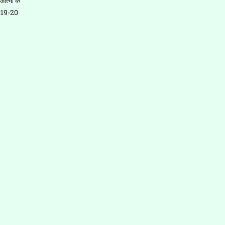
आत्मा के
28:19-20