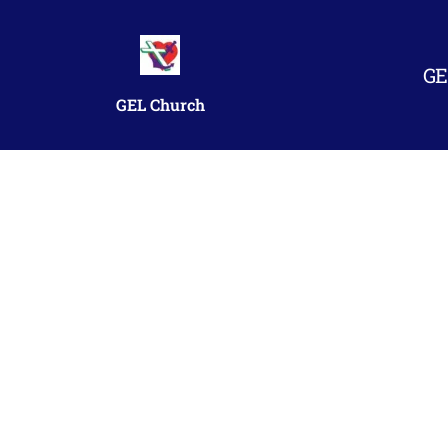
Skip
to
content
GE
GEL Church